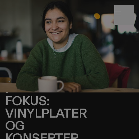
Publisert:
10.05.2023
Bilder:
Ida Muren
Tekst:
Audun Fegran
Kopperud
UTESTEDET
MED
MUSIKERNE
I
FOKUS:
VINYLPLATER
OG
KONSERTER