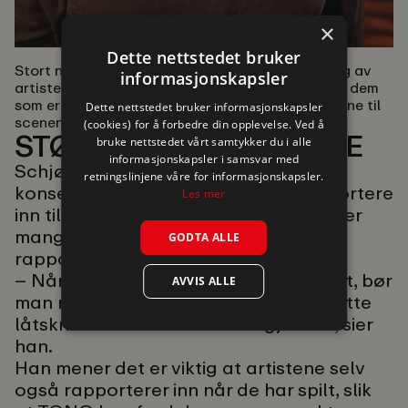
×
Dette nettstedet bruker
Stort nettverk:
Gjennom et langt liv med booking av
informasjonskapsler
artister kjenner bookingansvarlig Tor Schjølberg dem
som er verdt å kjenne, for å finne de rette artistene til
Dette nettstedet bruker informasjonskapsler
scenen på Bar Moskus.
(cookies) for å forbedre din opplevelse. Ved å
STØTTER LÅTSKRIVERNE
bruke nettstedet vårt samtykker du i alle
informasjonskapsler i samsvar med
Schjølbergs inntrykk er at de fleste
retningslinjene våre for informasjonskapsler.
konsertarrangører er flinke til å rapportere
Les mer
inn til TONO. Samtidig tror han at det er
mange småkonserter som ikke blir
GODTA ALLE
rapportert inn.
– Når man først arrangerer en konsert, bør
AVVIS ALLE
man rapportere inn til TONO for å støtte
låtskriverne. Det er derfor vi gjør det, sier
han.
Han mener det er viktig at artistene selv
også rapporterer inn når de har spilt, slik