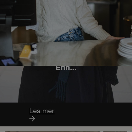
MILLARD­
KLASSEN
Les mer
APPLETIFY GIR
DEG RIKTIG
BAKGRUNNS­
MUSIKK
Les mer