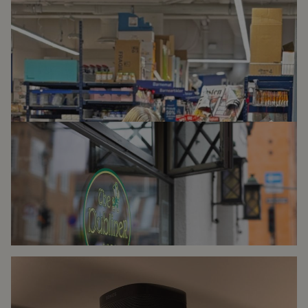
REMA-BUTIKK BEST
PÅ
BAKGRUNNSMUSIKK
Les mer
IRSK PUB MED
MUSIKK I
HOVEDROLLEN
Les mer
HER ER FINALISTENE
I KÅRINGEN AV