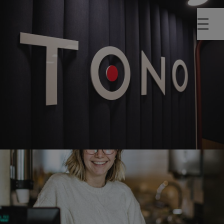
MUSIKKEN
FORSTERKER
OPPLEVELSEN
SOM
En bakgrunns­
musikkavis fra
TONO
"Alt for Norge": Fra Drillos i USA ‘94 til USA ‘26
Les artikkel
SLIK FÅR HAN
STRØMMETALL I