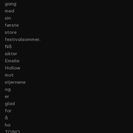
gang
med
sin
første
store
festivalsommer.
Nå
sikter
Emelie
Hollow
mot
stjernene
og
er
glad
for
å
ha
TONO