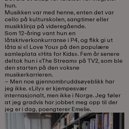
hun.
Musikken var med henne, enten det var
cello på kulturskolen, sangtimer eller
musikklinja på videregående.
Som 12-åring vant hun en
låtskriverkonkurranse i P4, og fikk gi ut
låta si «I Love You» på den populære
samleplata «Hits for Kids». Fem år senere
deltok hun i «The Stream» på TV2, som ble
den starten på den voksne
musikerkarrieren.
– Men noe gjennombruddsøyeblikk har
jeg ikke. «Lily» er kjempesvær
internasjonalt, men ikke i Norge. Jeg føler
at jeg gradvis har jobbet meg opp til der
jeg er i dag, poengterer Emelie.