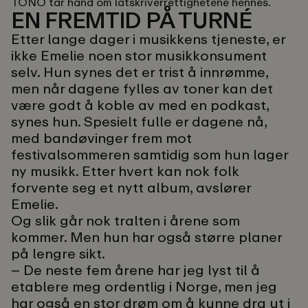
TONO tar hånd om låtskriverrettighetene hennes.
EN FREMTID PÅ TURNÉ
Etter lange dager i musikkens tjeneste, er
ikke Emelie noen stor musikkonsument
selv. Hun synes det er trist å innrømme,
men når dagene fylles av toner kan det
være godt å koble av med en podkast,
synes hun. Spesielt fulle er dagene nå,
med bandøvinger frem mot
festivalsommeren samtidig som hun lager
ny musikk. Etter hvert kan nok folk
forvente seg et nytt album, avslører
Emelie.
Og slik går nok tralten i årene som
kommer. Men hun har også større planer
på lengre sikt.
– De neste fem årene har jeg lyst til å
etablere meg ordentlig i Norge, men jeg
har også en stor drøm om å kunne dra ut i