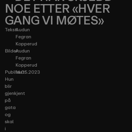
NOE ETTER «HVER
GANG VI MØTES»
Tekst:
Audun
Fegran
Kopperud
Bilder:
Audun
Fegran
Kopperud
Publisert:
16.05.2023
Hun
blir
gjenkjent
på
gata
og
skal
i