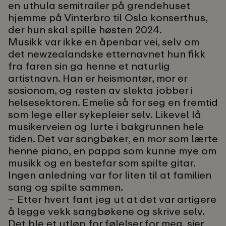
en uthula semitrailer på grendehuset
hjemme på Vinterbro til Oslo konserthus,
der hun skal spille høsten 2024.
Musikk var ikke en åpenbar vei, selv om
det newzealandske etternavnet hun fikk
fra faren sin ga henne et naturlig
artistnavn. Han er heismontør, mor er
sosionom, og resten av slekta jobber i
helsesektoren. Emelie så for seg en fremtid
som lege eller sykepleier selv. Likevel lå
musikerveien og lurte i bakgrunnen hele
tiden. Det var sangbøker, en mor som lærte
henne piano, en pappa som kunne mye om
musikk og en bestefar som spilte gitar.
Ingen anledning var for liten til at familien
sang og spilte sammen.
– Etter hvert fant jeg ut at det var artigere
å legge vekk sangbøkene og skrive selv.
Det ble et utløp for følelser for meg, sier