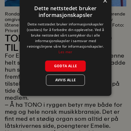
×
Dette nettstedet bruker
Rondane:
Det er viktig for Emelie å være i inspirerende
informasjonskapsler
omgivelser når hun skal skrive ny musikk. Noen av
Dette nettstedet bruker informasjonskapsler
låtene har kommet til henne på skitur i Rondane. Foto:
(cookies) for å forbedre din opplevelse. Ved å
Privat
TONO SØRGER FOR TID
bruke nettstedet vårt samtykker du i alle
informasjonskapsler i samsvar med
TIL Å SKRIVE
retningslinjene våre for informasjonskapsler.
Les mer
For Emelie har TONO vært viktig for henne
helt siden hun var 12 år. Allerede da hadde
GODTA ALLE
hun skrevet et arsenal av sanger og
fremført dem på så mange lokale
AVVIS ALLE
tilstelninger at mora mente at det var på
tide å registrere Emelie som TONO-
medlem.
– Å ha TONO i ryggen betyr mye både for
meg og hele norsk musikkbransje. Det er
fint med et stødig organ som alltid er på
låtskrivernes side, poengterer Emelie.