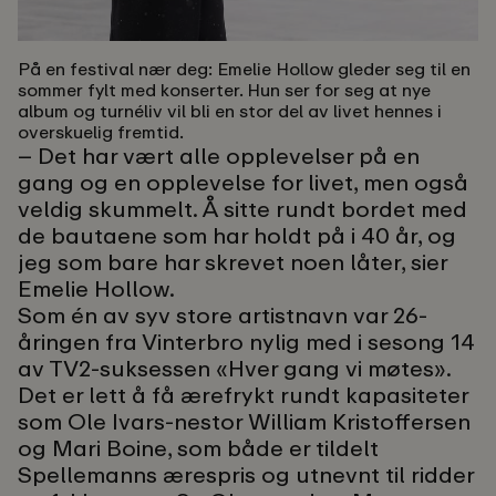
På en festival nær deg:
Emelie Hollow gleder seg til en
sommer fylt med konserter. Hun ser for seg at nye
album og turnéliv vil bli en stor del av livet hennes i
overskuelig fremtid.
– Det har vært alle opplevelser på en
gang og en opplevelse for livet, men også
veldig skummelt. Å sitte rundt bordet med
de bautaene som har holdt på i 40 år, og
jeg som bare har skrevet noen låter, sier
Emelie Hollow.
Som én av syv store artistnavn var 26-
åringen fra Vinterbro nylig med i sesong 14
av TV2-suksessen «Hver gang vi møtes».
Det er lett å få ærefrykt rundt kapasiteter
som Ole Ivars-nestor William Kristoffersen
og Mari Boine, som både er tildelt
Spellemanns ærespris og utnevnt til ridder