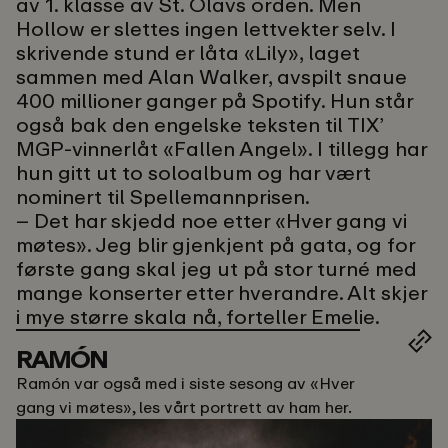
av 1. klasse av St. Olavs orden. Men
Hollow er slettes ingen lettvekter selv. I
skrivende stund er låta «Lily», laget
sammen med Alan Walker, avspilt snaue
400 millioner ganger på Spotify. Hun står
også bak den engelske teksten til TIX’
MGP-vinnerlåt «Fallen Angel». I tillegg har
hun gitt ut to soloalbum og har vært
nominert til Spellemannprisen.
– Det har skjedd noe etter «Hver gang vi
møtes». Jeg blir gjenkjent på gata, og for
første gang skal jeg ut på stor turné med
mange konserter etter hverandre. Alt skjer
i mye større skala nå, forteller Emelie.
RAMÓN
Ramón var også med i siste sesong av «Hver
gang vi møtes», les vårt portrett av ham her.